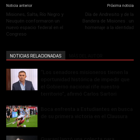
Noticia anterior
Próxima noticia
Misiones, Salta, Río Negro y
Día de Andresito y de la
Neuquén conformaron un
Bandera de Misiones : un
nuevo espacio federal en el
homenaje a la identidad
Congreso
NOTICIAS RELACIONADAS
MÁS DEL AUTOR
“Los senadores misioneros tienen la
oportunidad histórica de impedir que
el Gobierno nacional rife nuestro
territorio”, afirmó Carlos Sartori
Boca enfrenta a Estudiantes en busca
de su primera victoria en el Clausura
Guaraní lanzó una colecta para