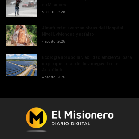
en Misiones
5 agosto, 2026
Almafuerte: avanzan obras del Hospital
Nivel I, viviendas y asfalto
4 agosto, 2026
Ecología aprobó la viabilidad ambiental para
un parque solar de diez megavatios en
Aristóbulo...
4 agosto, 2026