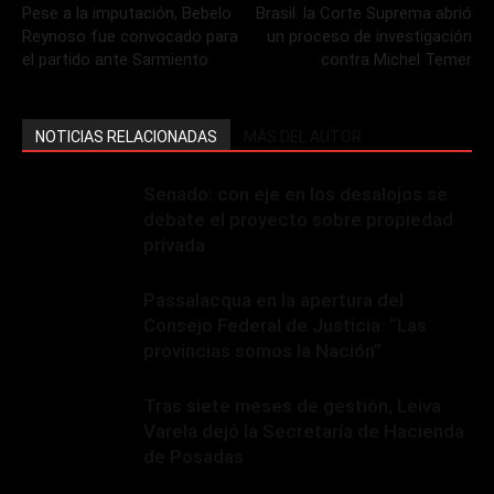
Pese a la imputación, Bebelo
Brasil: la Corte Suprema abrió
Reynoso fue convocado para
un proceso de investigación
el partido ante Sarmiento
contra Michel Temer
NOTICIAS RELACIONADAS
MÁS DEL AUTOR
Senado: con eje en los desalojos se
debate el proyecto sobre propiedad
privada
Passalacqua en la apertura del
Consejo Federal de Justicia: “Las
provincias somos la Nación”
Tras siete meses de gestión, Leiva
Varela dejó la Secretaría de Hacienda
de Posadas