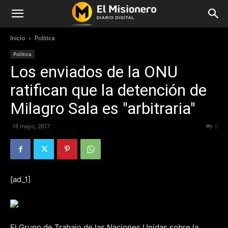
Inicio
Política
Política
Los enviados de la ONU
ratifican que la detención de
Milagro Sala es "arbitraria"
18 mayo, 2017
222
0
[ad_1]
El Grupo de Trabajo de las Naciones Unidas sobre la