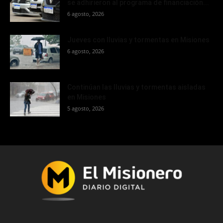
se adhirieron al programa de financiación...
6 agosto, 2026
Jueves con lluvias y tormentas en Misiones
6 agosto, 2026
Continúan las lluvias y tormentas aisladas
en Misiones
5 agosto, 2026