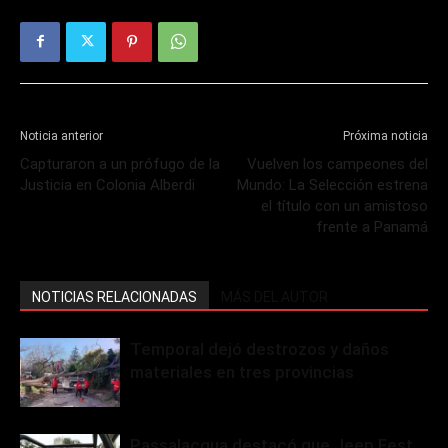
Noticia anterior
Próxima noticia
Capturaron a un prófugo de la
Vuelven los campeones del
Justicia en Colonia Alberdi
Mundo: La Selección estrena
el título con un amistoso
frente a Panamá
NOTICIAS RELACIONADAS
MÁS DEL AUTOR
Temporal dejó destrozos y daños
materiales en tres provincias
Passalacqua destacó que Jeep Fest