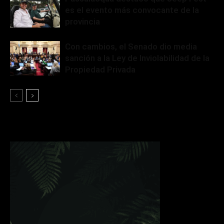
es el evento más convocante de la
provincia
Con cambios, el Senado dio media
sanción a la Ley de Inviolabilidad de la
Propiedad Privada