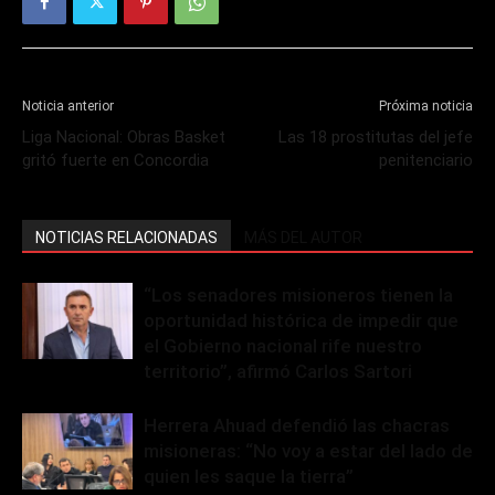
Noticia anterior
Próxima noticia
Liga Nacional: Obras Basket
Las 18 prostitutas del jefe
gritó fuerte en Concordia
penitenciario
NOTICIAS RELACIONADAS
MÁS DEL AUTOR
“Los senadores misioneros tienen la
oportunidad histórica de impedir que
el Gobierno nacional rife nuestro
territorio”, afirmó Carlos Sartori
Herrera Ahuad defendió las chacras
misioneras: “No voy a estar del lado de
quien les saque la tierra”