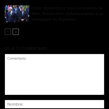
Crisis diplomática: tras los insultos de
Milei, Brasil retiró definitivamente a su
embajador en Argentina
DEJÁ TU COMENTARIO