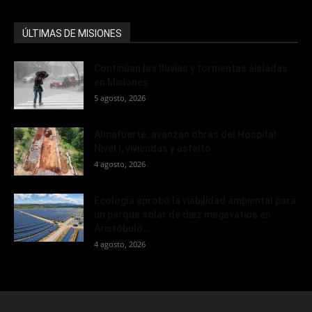
ÚLTIMAS DE MISIONES
Continúan las lluvias y tormentas aisladas
en Misiones
5 agosto, 2026
Almafuerte: avanzan obras del Hospital
Nivel I, viviendas y asfalto
4 agosto, 2026
Ecología aprobó la viabilidad ambiental para
un parque solar de diez megavatios en
Aristóbulo...
4 agosto, 2026