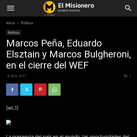
Inicio
Política
Política
Marcos Peña, Eduardo
Elsztain y Marcos Bulgheroni,
en el cierre del WEF
8 abril, 2017
242
0
[ad_1]
La presencia del país en el mundo, las oportunidades del