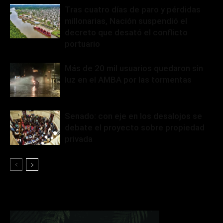
Tras cuatro días de paro y pérdidas
millonarias, Nación suspendió el
decreto que desató el conflicto
portuario
Más de 20 mil usuarios quedaron sin
luz en el AMBA por las tormentas
Senado: con eje en los desalojos se
debate el proyecto sobre propiedad
privada