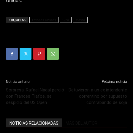
Unidos.
ETIQUETAS
Estados Unidos
Gira
Massa
Noticia anterior
Próxima noticia
Sorpresa: Rafael Nadal perdió
Detuvieron a un ex intendente
con Frances Tiafoe, se
correntino por supuesto
despidió del US Open
contrabando de soja
NOTICIAS RELACIONADAS
MÁS DEL AUTOR