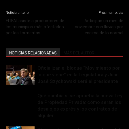
Noticia anterior
Próxima noticia
El IFAI asiste a productores de
Anticipan un mes de
los municipios más afectados
noviembre con lluvias por
por las tormentas
encima de lo normal
NOTICIAS RELACIONADAS
MÁS DEL AUTOR
Oficializan el bloque “Movimiento por
lo que viene” en la Legislatura y Juan
José Szychowski será el presidente
Qué cambia si se aprueba la nueva Ley
de Propiedad Privada: cómo serán los
desalojos exprés y los contratos de
alquiler