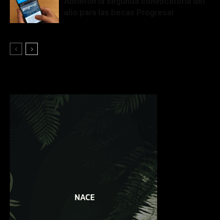
Abrieron la segunda convocatoria del
año para las becas Progresar