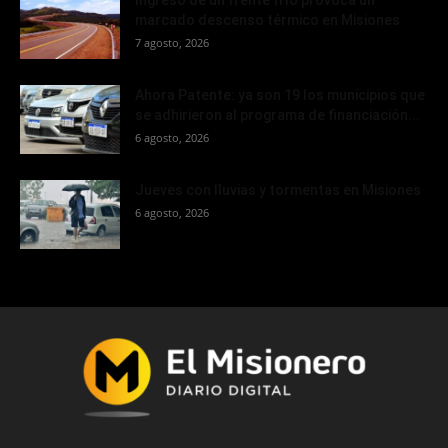
Ingreso de un frente frío provoca un
marcado descenso térmico en Misiones
7 agosto, 2026
Ahora Patente: ya son 19 los municipios que
se adhirieron al programa de financiación...
6 agosto, 2026
Jueves con lluvias y tormentas en Misiones
6 agosto, 2026