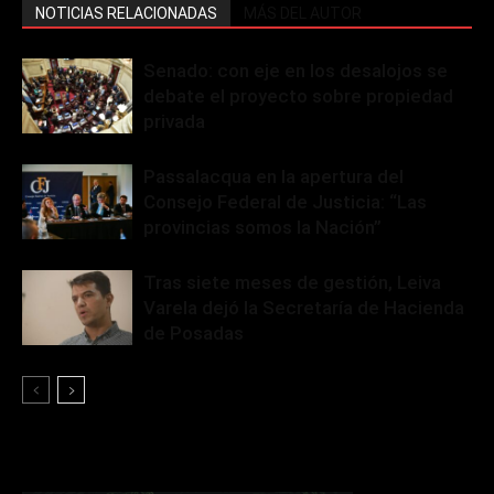
NOTICIAS RELACIONADAS
MÁS DEL AUTOR
Senado: con eje en los desalojos se
debate el proyecto sobre propiedad
privada
Passalacqua en la apertura del
Consejo Federal de Justicia: “Las
provincias somos la Nación”
Tras siete meses de gestión, Leiva
Varela dejó la Secretaría de Hacienda
de Posadas