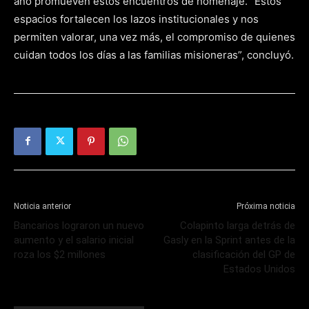
año promueven estos encuentros de homenaje. “Estos
espacios fortalecen los lazos institucionales y nos
permiten valorar, una vez más, el compromiso de quienes
cuidan todos los días a las familias misioneras”, concluyó.
Noticia anterior
Próxima noticia
Bancarios lograron un nuevo
Colapinto larga detrás de
aumento y el salario inicial
Gasly en la Sprint antes de la
roza los $2 millones
clasificación del GP de
Estados Unidos