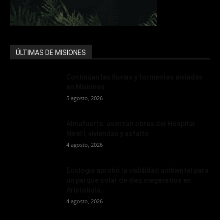
ÚLTIMAS DE MISIONES
Continúan las lluvias y tormentas aisladas
en Misiones
5 agosto, 2026
Almafuerte: avanzan obras del Hospital
Nivel I, viviendas y asfalto
4 agosto, 2026
Ecología aprobó la viabilidad ambiental para
un parque solar de diez megavatios en
Aristóbulo...
4 agosto, 2026