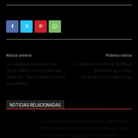
Noticia anterior
Próxima noticia
La lapidaria acusación de
La Subsecretaría de la Mujer
Diego Milito contra Marcelo
denunció acciones
Gallardo: “No pudieron honrar
difamatorias y delictivas
su palabra”
NOTICIAS RELACIONADAS
MÁS DEL AUTOR
“Los senadores misioneros tienen la
oportunidad histórica de impedir que
el Gobierno nacional rife nuestro