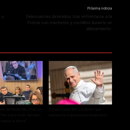
Próxima noticia
 y
Delincuentes detenidos tras enfrentarse a la
Policía con machetes y cuchillos durante un
allanamiento
ad defendió las chacras
El papa León XIV confirmó que
“No voy a estar del lado
visitará la Argentina en noviembre
 saque la tierra”