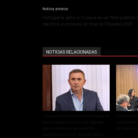
Noticia anterior
Portugal le ganó a Croacia en un final polémico
clasificó a octavos de final del Mundial 2026
NOTICIAS RELACIONADAS
MÁS DEL AUTOR
“Los senadores misioneros tienen la
Herrera Ahu
oportunidad histórica de impedir
misioneras: 
que el Gobierno nacional rife
de quien les
nuestro territorio”, afirmó Carlos