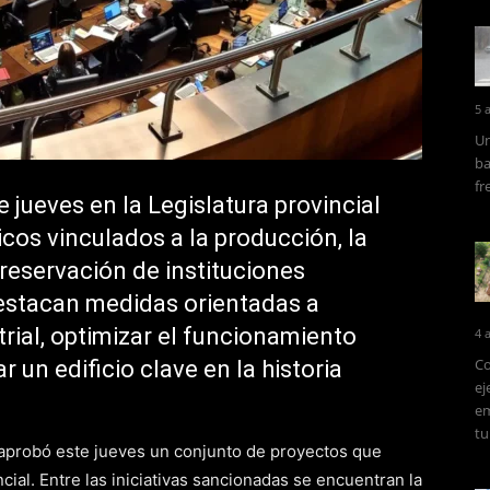
5 
Un
ba
fr
 jueves en la Legislatura provincial
icos vinculados a la producción, la
preservación de instituciones
destacan medidas orientadas a
rial, optimizar el funcionamiento
4 
Co
 un edificio clave en la historia
ej
em
tu
aprobó este jueves un conjunto de proyectos que
ncial. Entre las iniciativas sancionadas se encuentran la