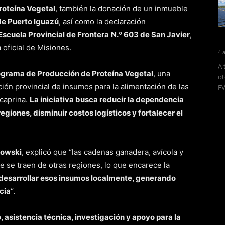
roteína Vegetal
, también la donación de un inmueble
de Puerto Iguazú
, así como la declaración
 Escuela Provincial de Frontera
N.º 603 de San Javier
,
 oficial de Misiones.
4 
A 
grama de Producción de Proteína Vegetal
, una
ot
ión provincial de insumos para la alimentación de las
FV
 caprina.
La iniciativa busca reducir la dependencia
giones, disminuir costos logísticos y fortalecer el
howski
, explicó que “las cadenas ganadera, avícola y
 se traen de otras regiones, lo que encarece la
esarrollar esos insumos localmente, generando
cia
“.
 asistencia técnica, investigación y apoyo para la