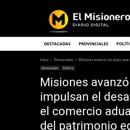
El
Misionero
DESTACADAS
PROVINCIALES
POLÍT
Inicio
Destacadas
Misiones avanzó con leyes que i
Destacadas
Política
Misiones avanzó
impulsan el desar
el comercio adua
del patrimonio e