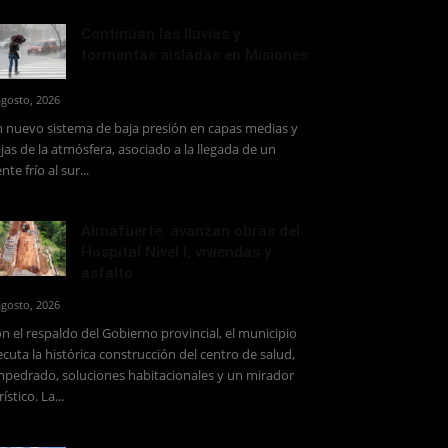
Continúan las lluvias y
tormentas aisladas en Misiones
agosto, 2026
 nuevo sistema de baja presión en capas medias y
jas de la atmósfera, asociado a la llegada de un
ente frío al sur...
Almafuerte: avanzan obras del
Hospital Nivel I, viviendas y
asfalto
agosto, 2026
n el respaldo del Gobierno provincial, el municipio
ecuta la histórica construcción del centro de salud,
pedrado, soluciones habitacionales y un mirador
rístico. La...