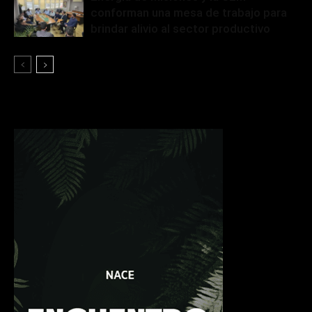
conforman una mesa de trabajo para
brindar alivio al sector productivo