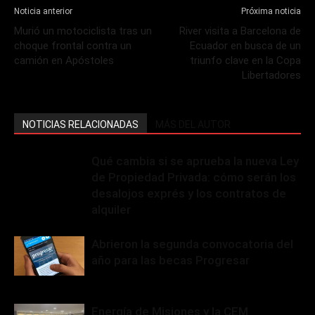
Noticia anterior
Próxima noticia
Murió un motociclista tras un
River visita a Barcelona de
choque frontal contra un
Ecuador en busca de un
camión en Apóstoles
triunfo clave en la Copa
Libertadores
NOTICIAS RELACIONADAS
MÁS DEL AUTOR
Qué cambia si se aprueba la nueva Ley
de Propiedad Privada: cómo serán los
desalojos exprés y los contratos de
alquiler
Abrieron la segunda convocatoria del
año para las becas Progresar
Energía de Misiones y la CEM