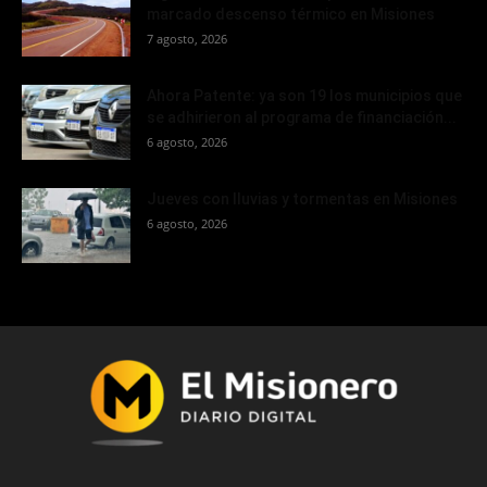
marcado descenso térmico en Misiones
7 agosto, 2026
Ahora Patente: ya son 19 los municipios que
se adhirieron al programa de financiación...
6 agosto, 2026
Jueves con lluvias y tormentas en Misiones
6 agosto, 2026