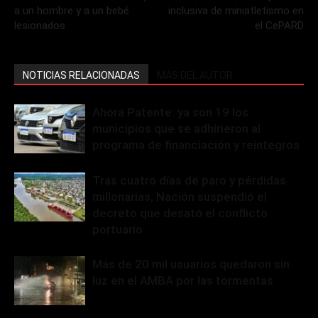
a un hombre y a un bebé
inclusiva de miniatletismo en
lesionados
el CePARD
NOTICIAS RELACIONADAS
MÁS DEL AUTOR
Ahora Patente: ya son 19 los
municipios que se adhirieron al
programa de financiación y reintegros
Tras cuatro días de paro y pérdidas
millonarias, Nación suspendió el
decreto que desató el conflicto
portuario
Más de 20 mil usuarios quedaron sin
luz en el AMBA por las tormentas