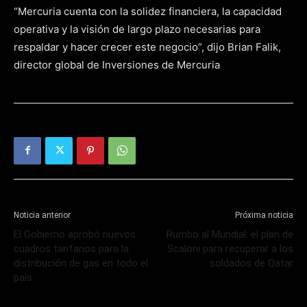
“Mercuria cuenta con la solidez financiera, la capacidad
operativa y la visión de largo plazo necesarias para
respaldar y hacer crecer este negocio”, dijo Brian Falik,
director global de Inversiones de Mercuria
Noticia anterior
Próxima noticia
El Gobierno aprobó nuevos
Rumbo al Mundial: el plan de
cuadros tarifarios para la
Scaloni para recuperar a los
distribución de gas en todo el
soldados de Qatar
país