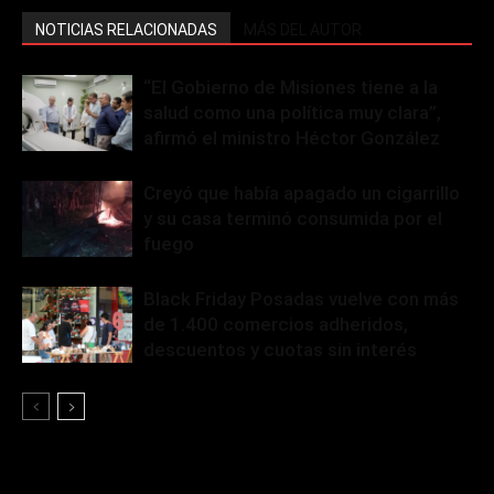
NOTICIAS RELACIONADAS
MÁS DEL AUTOR
“El Gobierno de Misiones tiene a la
salud como una política muy clara”,
afirmó el ministro Héctor González
Creyó que había apagado un cigarrillo
y su casa terminó consumida por el
fuego
Black Friday Posadas vuelve con más
de 1.400 comercios adheridos,
descuentos y cuotas sin interés