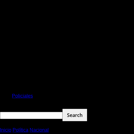
Destacadas
Provinciales
Política
Economía
Policiales
Deportes
Inicio
Política
Nacional
“Tiré el gatillo y no salió”, expresó