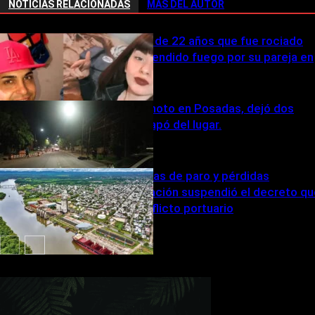
NOTICIAS RELACIONADAS
MÁS DEL AUTOR
Murió el joven de 22 años que fue rociado
con nafta y prendido fuego por su pareja en
San Luis
Chocó a una moto en Posadas, dejó dos
heridos y escapó del lugar.
Tras cuatro días de paro y pérdidas
millonarias, Nación suspendió el decreto q
desató el conflicto portuario