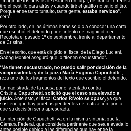
“Imaginate los nervios de estar en un lugar, de tirar la corredera
tiré el pestillo para atrás y cuando tiré el gatillo no salió el tiro.
Porque entre tanto tumulto, tanta gente,
estaba nervioso
“,
cerró.
Por otro lado, en las últimas horas se dio a conocer una carta
que escribió el detenido por el intento de magnicidio en
Recoleta el pasado 1º de septiembre, frente al departamento
de Cristina.
En el escrito, que está dirigido al fiscal de la Diego Luciani,
Sabag Montiel aseguró que lo “tienen secuestrado”.
“
Me tienen secuestrado, no puedo salir por decisión de la
vicepresidenta y de la jueza María Eugenia Capuchetti”
,
reza uno de los fragmentos del texto que escribió el detenido.
La magistrada de la causa por el atentado contra
Cristina,
Capuchetti, solicitó que el caso sea elevado a
juicio
. Ante esto, el fiscal
Carlos Rívolo se opus
o, ya que
sostiene que hay pruebas pendientes de realización, por lo
que su decisión sería apresurada.
La intención de Capuchetti va en la misma sintonía que la
Cámara Federal, que considera pertinente que sea elevada lo
antes posible debido a las diferencias que hay entre la