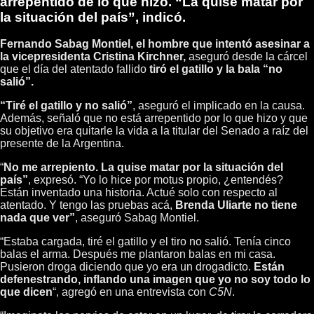
arrepentido de lo que hizo. “La quise matar por
la situación del país”, indicó.
Fernando Sabag Montiel, el hombre que intentó asesinar a
la vicepresidenta Cristina Kirchner,
aseguró desde la cárcel
que el día del atentado fallido
tiró el gatillo y la bala “no
salió”.
“Tiré el gatillo y no salió”
, aseguró el implicado en la causa.
Además, señaló que no está arrepentido por lo que hizo y que
su objetivo era quitarle la vida a la titular del Senado a raíz del
presente de la Argentina.
“
No me arrepiento. La quise matar por la situación del
país”
, expresó. “Yo lo hice por motus propio, ¿entendés?
Están inventado una historia. Actué solo con respecto al
atentado. Y tengo las pruebas acá,
Brenda Uliarte no tiene
nada que ver”
, aseguró Sabag Montiel.
“Estaba cargada, tiré el gatillo y el tiro no salió. Tenía cinco
balas el arma. Después me plantaron balas en mi casa.
Pusieron droga diciendo que yo era un drogadicto.
Están
defenestrando, inflando una imagen que yo no soy todo lo
que dicen
“, agregó en una entrevista con
C5N
.