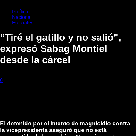
Sabag Montiel desde la cárcel
Política
Nacional
Policiales
“Tiré el gatillo y no salió”,
expresó Sabag Montiel
desde la cárcel
14 marzo, 2023
0
260
El detenido por el intento de magnicidio contra
la vicepresidenta aseguró que no está