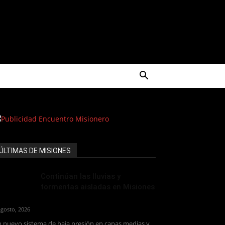
ÚLTIMAS DE MISIONES
Continúan las lluvias y
tormentas aisladas en Misiones
agosto, 2026
 nuevo sistema de baja presión en capas medias y