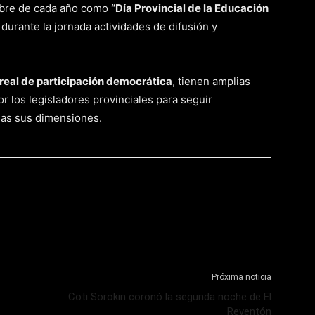
embre de cada año como
“Día Provincial de la Educación
 durante la jornada actividades de difusión y
.
real de participación democrática
, tienen amplias
r los legisladores provinciales para seguir
das sus dimensiones.
Próxima noticia
Coti Sorokin coronó la segunda noche de El
Reventón