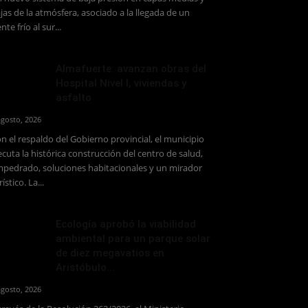
jas de la atmósfera, asociado a la llegada de un
ente frío al sur...
Almafuerte: avanzan obras del
Hospital Nivel I, viviendas y
asfalto
agosto, 2026
n el respaldo del Gobierno provincial, el municipio
ecuta la histórica construcción del centro de salud,
pedrado, soluciones habitacionales y un mirador
rístico. La...
Ecología aprobó la viabilidad
ambiental para un parque solar
de diez megavatios en
Aristóbulo...
agosto, 2026