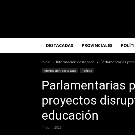
El
Misionero
DESTACADAS
PROVINCIALES
POLÍT
Inicio
Información destacada
Parlamentarias prese
Información destacada
Política
Parlamentarias 
proyectos disrupt
educación
1 abril, 2023