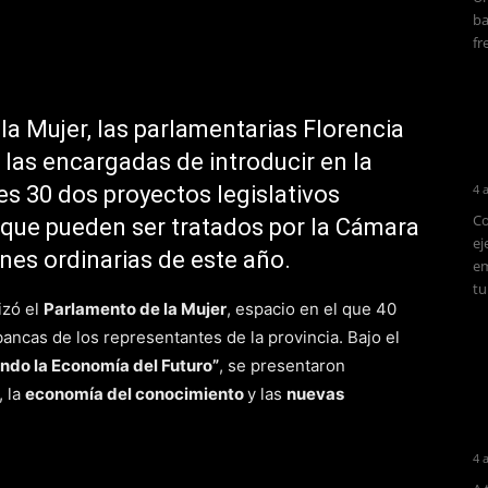
ba
fr
la Mujer, las parlamentarias Florencia
n las encargadas de introducir en la
es 30 dos proyectos legislativos
4 
Co
 que pueden ser tratados por la Cámara
ej
nes ordinarias de este año.
em
tu
izó el
Parlamento de la Mujer
, espacio en el que 40
ancas de los representantes de la provincia. Bajo el
ando la Economía del Futuro”
, se presentaron
, la
economía del conocimiento
y las
nuevas
4 