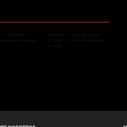
ta a Estudiantes en
Guaraní lanzó una colecta para
primera victoria en el
afrontar los costos del Regional
Amateur