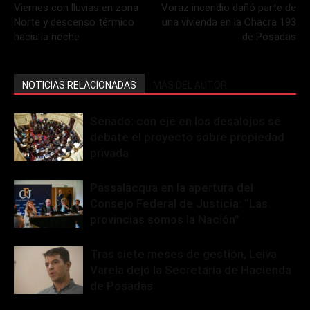
Viernes con lluvias en zona
Voraz incendio dañó parte de
Norte y descenso térmico
una vivienda en la Chacra 193
hacia la noche
de Posadas
NOTICIAS RELACIONADAS
MÁS DEL AUTOR
Senado: con eje en los desalojos se
debate el proyecto sobre propiedad
privada
Passalacqua en la apertura del
Consejo Federal de Justicia: “Las
provincias somos la Nación”
Tras siete meses de gestión, Leiva
Varela dejó la Secretaría de Hacienda
de Posadas