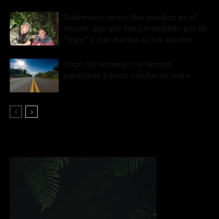
Sobrevivió varios días perdido en el
monte: dijo que fue perseguido por un
“tigre” y que dormía en los árboles
Inicio de semana con tiempo
agradable y poco cambio térmico