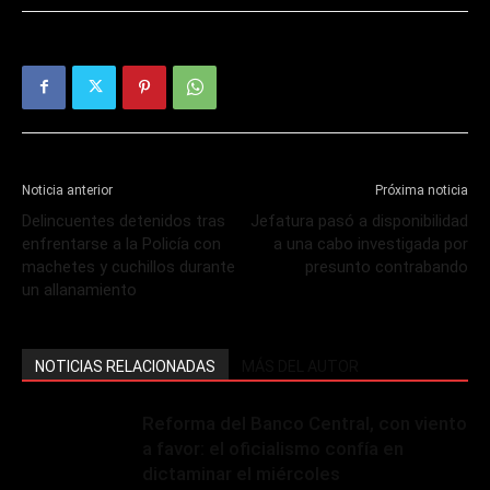
Noticia anterior
Próxima noticia
Delincuentes detenidos tras
Jefatura pasó a disponibilidad
enfrentarse a la Policía con
a una cabo investigada por
machetes y cuchillos durante
presunto contrabando
un allanamiento
NOTICIAS RELACIONADAS
MÁS DEL AUTOR
Reforma del Banco Central, con viento
a favor: el oficialismo confía en
dictaminar el miércoles