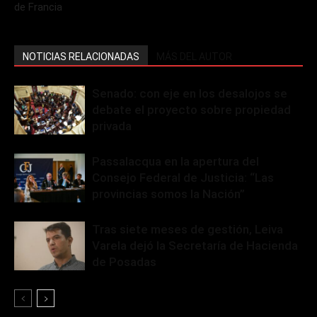
de Francia
NOTICIAS RELACIONADAS
MÁS DEL AUTOR
Senado: con eje en los desalojos se
debate el proyecto sobre propiedad
privada
Passalacqua en la apertura del
Consejo Federal de Justicia: “Las
provincias somos la Nación”
Tras siete meses de gestión, Leiva
Varela dejó la Secretaría de Hacienda
de Posadas