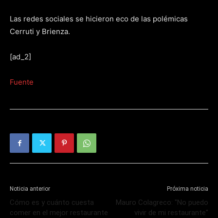
Las redes sociales se hicieron eco de las polémicas
Cerruti y Brienza.
[ad_2]
Fuente
Noticia anterior
Próxima noticia
Cómo es y cuánto cuesta
Mauro Colagreco: "No puedo
comer en el mejor restaurante
vivir de mi restaurante"