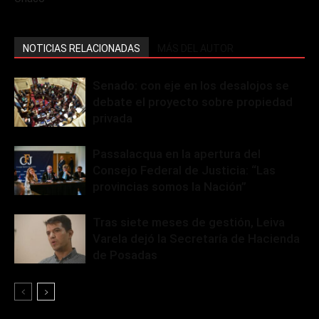
NOTICIAS RELACIONADAS
MÁS DEL AUTOR
Senado: con eje en los desalojos se
debate el proyecto sobre propiedad
privada
Passalacqua en la apertura del
Consejo Federal de Justicia: “Las
provincias somos la Nación”
Tras siete meses de gestión, Leiva
Varela dejó la Secretaría de Hacienda
de Posadas