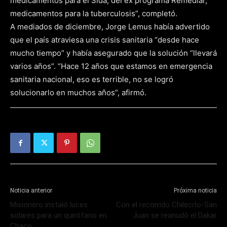
medicamentos para el Sida, del ex programa Remediar,
medicamentos para la tuberculosis”, completó.
A mediados de diciembre, Jorge Lemus había advertido
que el país atraviesa una crisis sanitaria “desde hace
mucho tiempo” y había asegurado que la solución “llevará
varios años”. “Hace 12 años que estamos en emergencia
sanitaria nacional, eso es terrible, no se logró
solucionarlo en muchos años”, afirmó.
Noticia anterior
Próxima noticia
Misionero instaló luces
Con el recorrido Chilecito-San
solares para un quirófano en
Juan se reanudó el Dakar
Chaco