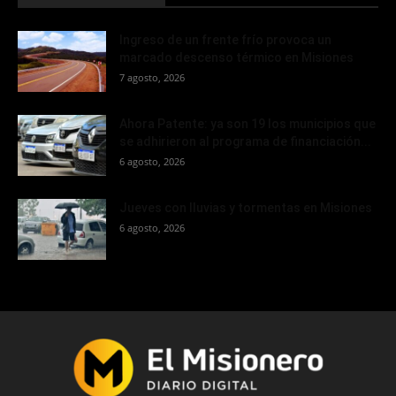
Ingreso de un frente frío provoca un
marcado descenso térmico en Misiones
7 agosto, 2026
Ahora Patente: ya son 19 los municipios que
se adhirieron al programa de financiación...
6 agosto, 2026
Jueves con lluvias y tormentas en Misiones
6 agosto, 2026