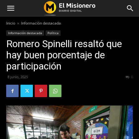
Inicio
Información destacada
Información destacada
Política
Romero Spinelli resaltó que
hay buen porcentaje de
participación
8 junio, 2025
235
0