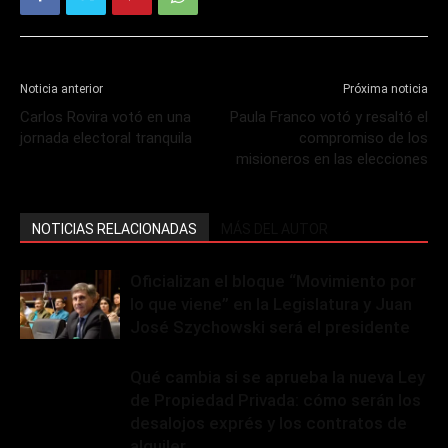
Noticia anterior
Próxima noticia
Carlos Rovira votó en una
Paula Franco votó y resaltó el
jornada electoral tranquila
compromiso de los
misioneros en las elecciones
NOTICIAS RELACIONADAS
MÁS DEL AUTOR
Oficializan el bloque “Movimiento por
lo que viene” en la Legislatura y Juan
José Szychowski será el presidente
Qué cambia si se aprueba la nueva Ley
de Propiedad Privada: cómo serán los
desalojos exprés y los contratos de
alquiler