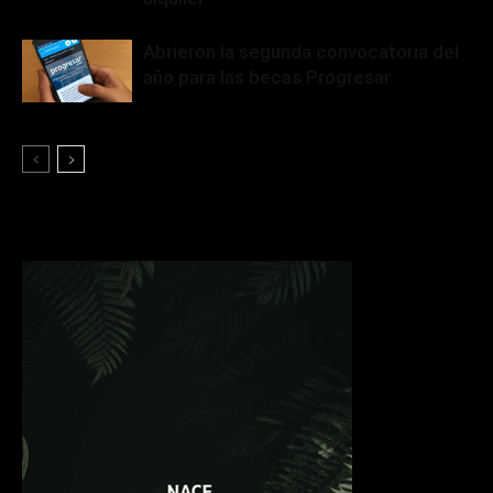
Abrieron la segunda convocatoria del
año para las becas Progresar