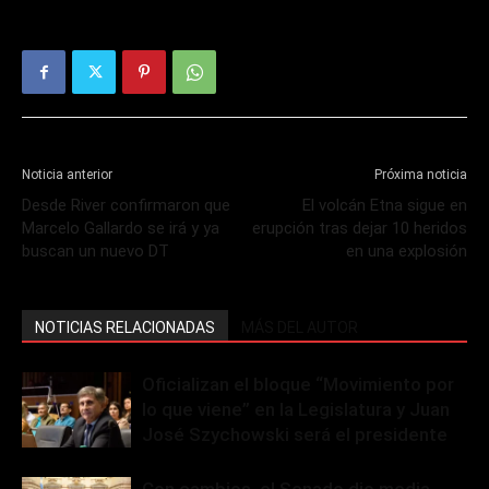
Noticia anterior
Próxima noticia
Desde River confirmaron que
El volcán Etna sigue en
Marcelo Gallardo se irá y ya
erupción tras dejar 10 heridos
buscan un nuevo DT
en una explosión
NOTICIAS RELACIONADAS
MÁS DEL AUTOR
Oficializan el bloque “Movimiento por
lo que viene” en la Legislatura y Juan
José Szychowski será el presidente