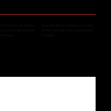
, el Senado dio media
Laura Blodek es la nueva secretaria
 Ley de Inviolabilidad de
de Hacienda de la Municipalidad de
d Privada
Posadas