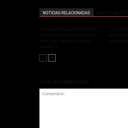
NOTICIAS RELACIONADAS
MÁS DEL AUTOR
Oficializan el bloque “Movimiento
Con cambios
por lo que viene” en la Legislatura y
sanción a la
Juan José Szychowski será el
la Propieda
presidente
DEJÁ TU COMENTARIO