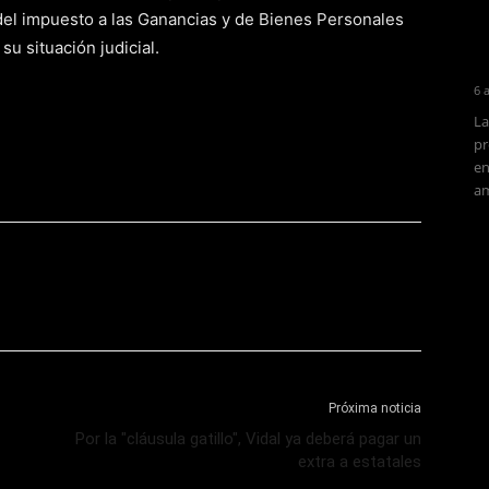
 del impuesto a las Ganancias y de Bienes Personales
su situación judicial.
6 
La
pr
en
am
Próxima noticia
Por la "cláusula gatillo", Vidal ya deberá pagar un
extra a estatales