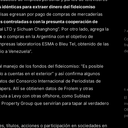
idénticas para extraer dinero del fideicomiso
divisas egresan por pago de compras de mercaderías
s controladas o con la presunta cooperación de
l LTD y Sichuan Changhong”. Por otro lado, agrega la
7 
s
o compras en la Argentina con el objetivo de
Co
mpresas laboratorios ESMA o Bleu Tel, obtenido de las
fr
de
o a Venezuela”.
 al manejo de los fondos del fideicomiso: “Es posible
o a cuentas en el exterior” y así confirma algunos
atos del Consorcio Internacional de Periodistas de
pers. Allí se obtienen datos de Frolem y otras
6 
ncula a Levy con otras offshore, como Sublaze
El
Property Group que servirían para tapar al verdadero
in
Ob
pe
s, títulos, acciones o participación en sociedades en