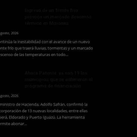
Ingreso de un frente frío
provoca un marcado descenso
térmico en Misiones
agosto, 2026
ntinúa la inestabilidad con el avance de un nuevo
ente frío que traerá lluvias, tormentas y un marcado
scenso de las temperaturas en todo...
Ahora Patente: ya son 19 los
municipios que se adhirieron al
programa de financiación...
agosto, 2026
 ministro de Hacienda, Adolfo Safrán, confirmó la
corporación de 13 nuevas localidades, entre ellas
erá, Eldorado y Puerto Iguazú. La herramienta
rmite abonar...