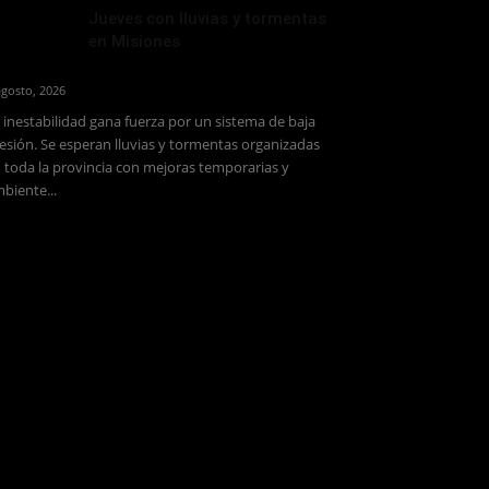
Jueves con lluvias y tormentas
en Misiones
agosto, 2026
 inestabilidad gana fuerza por un sistema de baja
esión. Se esperan lluvias y tormentas organizadas
 toda la provincia con mejoras temporarias y
biente...