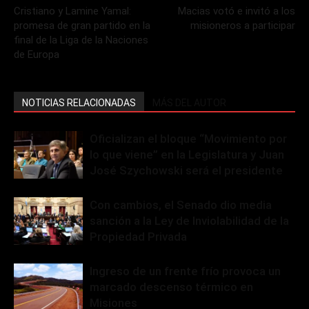
Cristiano y Lamine Yamal:
Macias votó e invitó a los
promesa de gran partido en la
misioneros a participar
final de la Liga de la Naciones
de Europa
NOTICIAS RELACIONADAS
MÁS DEL AUTOR
Oficializan el bloque “Movimiento por
lo que viene” en la Legislatura y Juan
José Szychowski será el presidente
Con cambios, el Senado dio media
sanción a la Ley de Inviolabilidad de la
Propiedad Privada
Ingreso de un frente frío provoca un
marcado descenso térmico en
Misiones