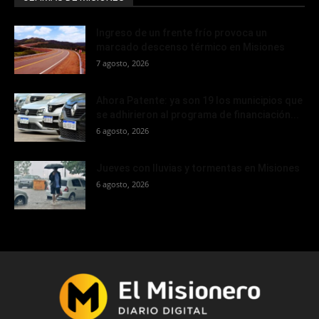
Ingreso de un frente frío provoca un
marcado descenso térmico en Misiones
7 agosto, 2026
Ahora Patente: ya son 19 los municipios que
se adhirieron al programa de financiación...
6 agosto, 2026
Jueves con lluvias y tormentas en Misiones
6 agosto, 2026