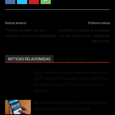
Noticia anterior
Próxima noticia
Tiempo estable con leve
Incendio consumió la totalidad
aumento de las temperaturas
de una vivienda de madera en
Apóstoles
NOTICIAS RELACIONADAS
MÁS DEL AUTOR
Qué cambia si se aprueba la nueva Ley
de Propiedad Privada: cómo serán los
desalojos exprés y los contratos de
alquiler
Abrieron la segunda convocatoria del
año para las becas Progresar