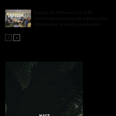
Energía de Misiones y la CEM
conforman una mesa de trabajo para
brindar alivio al sector productivo