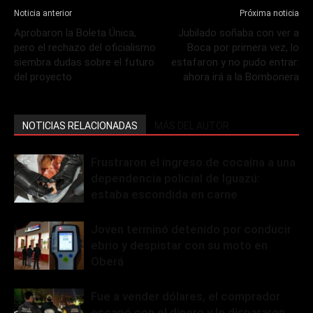
Noticia anterior
Próxima noticia
Aprobaron la Boleta Única,
Jubilado soñaba con ver a
pero el rechazo del oficialismo
Boca por primera vez, lo
siembra dudas sobre el futuro
estafaron y no pudo entrar:
del proyecto
ahora irá a la Bombonera
NOTICIAS RELACIONADAS
MÁS DEL AUTOR
Frustraron el ingreso de cocaína a una
dependencia policial de Iguazú:
estaba escondida en carne
Joven terminó detenido por conducir
ebrio y despistar con su moto en
Oberá
Fue a vender dólares, el comprador
escapó con el dinero y le dispararon