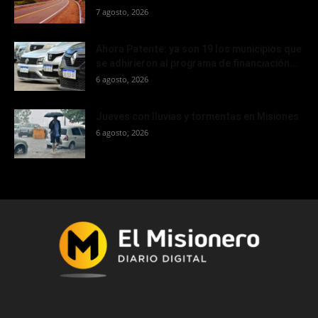
7 agosto, 2026
Ahora Patente: ya son 19 los municipios que
se adhirieron al programa de financiación...
6 agosto, 2026
Jueves con lluvias y tormentas en Misiones
6 agosto, 2026