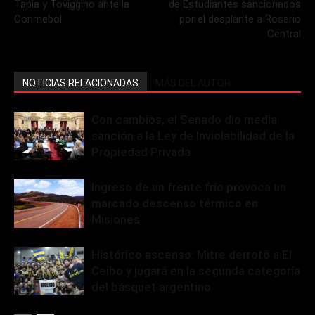
Tapia y Toviggino ante la
de Estudiantes sancionados
Conmebol
por el desplante a Rosario
Central
NOTICIAS RELACIONADAS
MÁS DEL AUTOR
Con cambios, el Senado dio media
sanción a la Ley de Inviolabilidad de la
Propiedad Privada
Ingreso de un frente frío provoca un
marcado descenso térmico en
Misiones
Histórico ascenso: Mitre derrotó a El
Ceibo y jugará en la segunda categoría
del básquet argentino