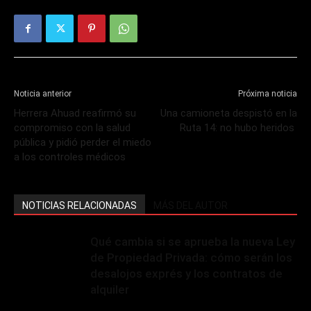
Noticia anterior
Próxima noticia
Herrera Ahuad reafirmó su
Una camioneta despistó en la
compromiso con la salud
Ruta 14: no hubo heridos
pública y pidió perder el miedo
a los controles médicos
NOTICIAS RELACIONADAS
MÁS DEL AUTOR
Qué cambia si se aprueba la nueva Ley
de Propiedad Privada: cómo serán los
desalojos exprés y los contratos de
alquiler