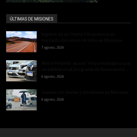
ÚLTIMAS DE MISIONES
Ingreso de un frente frío provoca un
marcado descenso térmico en Misiones
7 agosto, 2026
Ahora Patente: ya son 19 los municipios que
se adhirieron al programa de financiación...
6 agosto, 2026
Jueves con lluvias y tormentas en Misiones
6 agosto, 2026