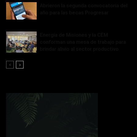
Abrieron la segunda convocatoria del
año para las becas Progresar
Energía de Misiones y la CEM
conforman una mesa de trabajo para
brindar alivio al sector productivo