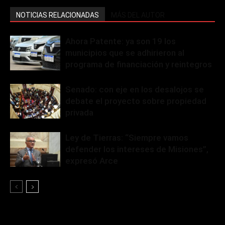
NOTICIAS RELACIONADAS
MÁS DEL AUTOR
Ahora Patente: ya son 19 los
municipios que se adhirieron al
programa de financiación y reintegros
Senado: con eje en los desalojos se
debate el proyecto sobre propiedad
privada
Ley de Tierras: “Siempre vamos
defender los intereses de Misiones”,
expresó Arce