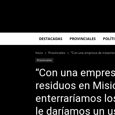
El
Misionero
DESTACADAS
PROVINCIALES
POLÍT
Inicio
Provinciales
“Con una empresa de tratamien
Provinciales
“Con una empres
residuos en Misi
enterraríamos lo
le daríamos un u