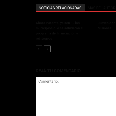
NOTICIAS RELACIONADAS
MÁS DEL AUTOR
Ahora Patente: ya son 19 los
Jueves con 
municipios que se adhirieron al
Misiones
programa de financiación y
reintegros
DEJÁ TU COMENTARIO