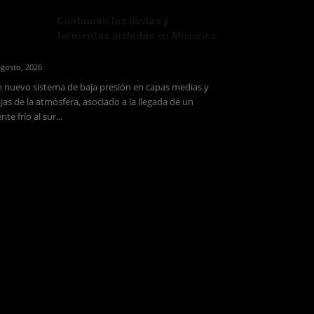
Continúan las lluvias y
tormentas aisladas en Misiones
agosto, 2026
 nuevo sistema de baja presión en capas medias y
jas de la atmósfera, asociado a la llegada de un
ente frío al sur...