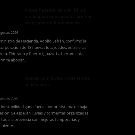
Ahora Patente: ya son 19 los
municipios que se adhirieron al
programa de financiación...
agosto, 2026
 ministro de Hacienda, Adolfo Safrán, confirmó la
corporación de 13 nuevas localidades, entre ellas
erá, Eldorado y Puerto Iguazú. La herramienta
rmite abonar...
Jueves con lluvias y tormentas
en Misiones
agosto, 2026
 inestabilidad gana fuerza por un sistema de baja
esión. Se esperan lluvias y tormentas organizadas
 toda la provincia con mejoras temporarias y
biente...