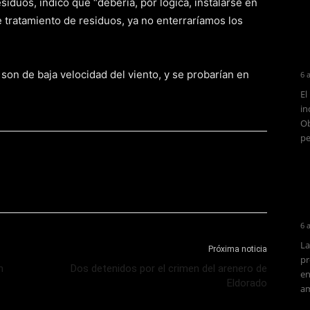
iduos, indicó que “debería, por lógica, instalarse en
 tratamiento de residuos, ya no enterraríamos los
son de baja velocidad del viento, y se probarían en
6 
El
in
Ob
pe
6 
La
Próxima noticia
pr
n
Dos detenidos por el crimen del arenero de
en
Eldorado
am