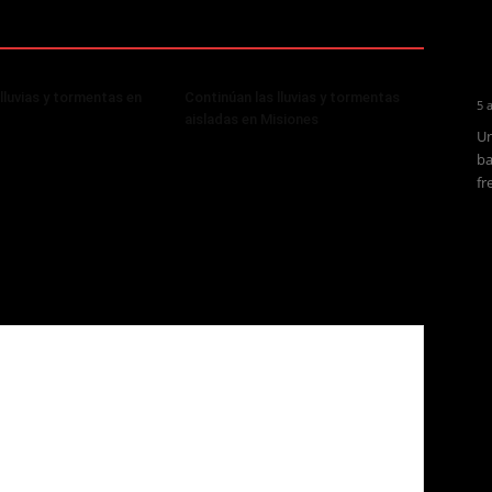
lluvias y tormentas en
Continúan las lluvias y tormentas
5 
aisladas en Misiones
Un
ba
fr