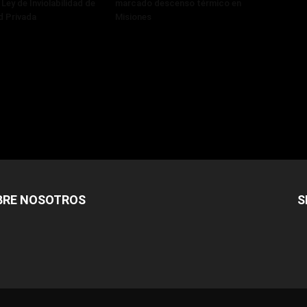
 Ley de Inviolabilidad de
marcado descenso térmico en
d Privada
Misiones
BRE NOSOTROS
S