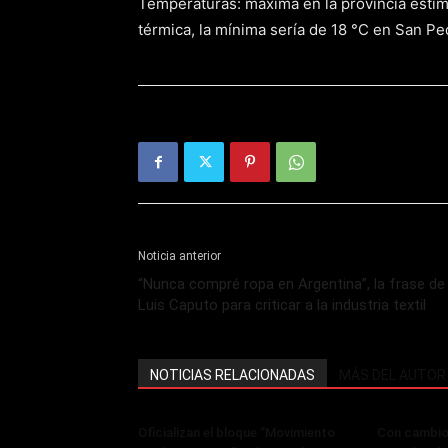
Temperaturas: máxima en la provincia esti
térmica, la mínima sería de 18 °C en San Pe
Noticia anterior
“Nunca compré ropa en Argentina”, la frase de
Luis Caputo para criticar a la industria textil
NOTICIAS RELACIONADAS
MÁS DEL AUTOR
Oficializan el bloque “Movimiento
Con cambios