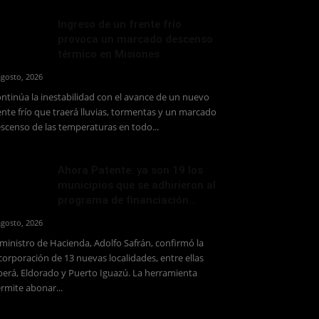
Ingreso de un frente frío
provoca un marcado descenso
térmico en Misiones
agosto, 2026
ntinúa la inestabilidad con el avance de un nuevo
ente frío que traerá lluvias, tormentas y un marcado
scenso de las temperaturas en todo...
Ahora Patente: ya son 19 los
municipios que se adhirieron al
programa de financiación...
agosto, 2026
 ministro de Hacienda, Adolfo Safrán, confirmó la
corporación de 13 nuevas localidades, entre ellas
erá, Eldorado y Puerto Iguazú. La herramienta
rmite abonar...