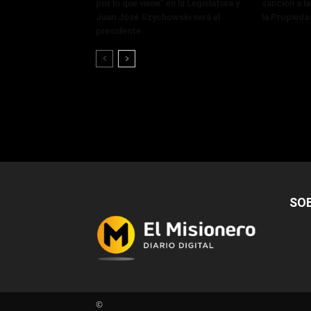
por lo que viene” en la Legislatura y
sanción a la
Juan José Szychowski será el
la Propieda
presidente
SO
©