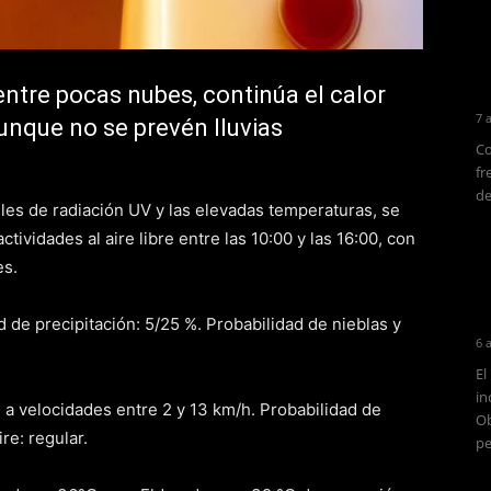
entre pocas nubes, continúa el calor
7 
aunque no se prevén lluvias
Co
fr
de
eles de radiación UV y las elevadas temperaturas, se
ctividades al aire libre entre las 10:00 y las 16:00, con
es.
 de precipitación: 5/25 %. Probabilidad de nieblas y
6 
El
in
 a velocidades entre 2 y 13 km/h. Probabilidad de
Ob
re: regular.
pe