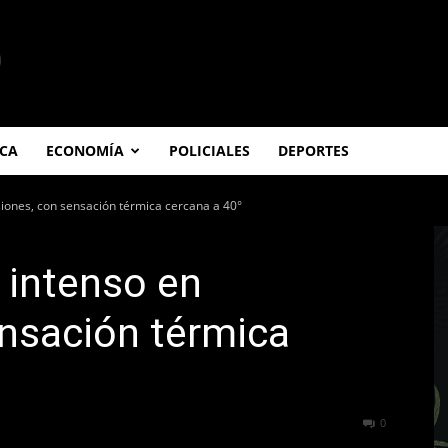
ICA
ECONOMÍA
POLICIALES
DEPORTES
siones, con sensación térmica cercana a 40°
r intenso en
nsación térmica
95
0