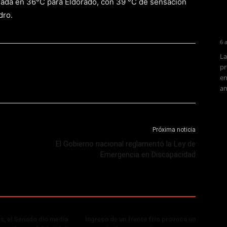
mada en 36°C para Eldorado, con 39 °C de sensación
dro.
6 
La
pr
en
am
Próxima noticia
El Gobierno nacional reglamentó la Ley de
Emergencia en Discapacidad
, el Senado dio media
Ingreso de un frente frío provoca un