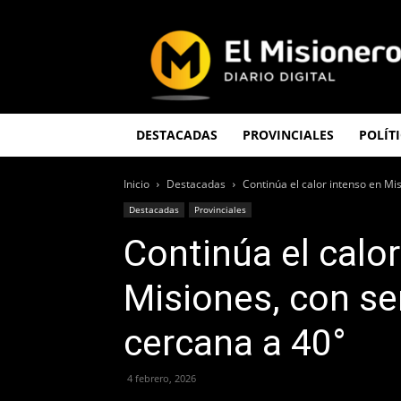
El
Misionero
DESTACADAS
PROVINCIALES
POLÍT
Inicio
Destacadas
Continúa el calor intenso en Mi
Destacadas
Provinciales
Continúa el calo
Misiones, con se
cercana a 40°
4 febrero, 2026