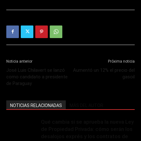
Noticia anterior
Próxima noticia
José Luis Chilavert se lanzó
Aumentó un 12% el precio del
como candidato a presidente
gasoil
de Paraguay
NOTICIAS RELACIONADAS
MÁS DEL AUTOR
Qué cambia si se aprueba la nueva Ley
de Propiedad Privada: cómo serán los
desalojos exprés y los contratos de