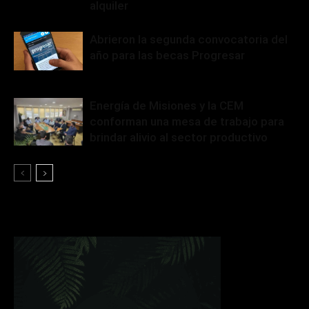
alquiler
Abrieron la segunda convocatoria del
año para las becas Progresar
Energía de Misiones y la CEM
conforman una mesa de trabajo para
brindar alivio al sector productivo