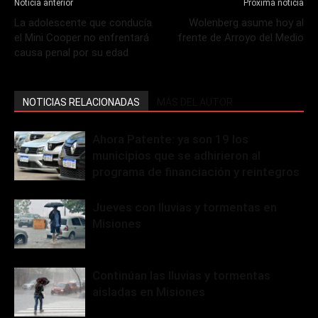
Noticia anterior
Próxima noticia
La adolescente que conducía
Wolenberg asume hoy al
el Mini Cooper no enfrentará
frente de Arroyo del Medio
causa penal por su edad
NOTICIAS RELACIONADAS
MÁS DEL AUTOR
Ahora Patente: ya son 19 los
municipios que se adhirieron al
programa de financiación y reintegros
Jueves con lluvias y tormentas en
Misiones
Continúan las lluvias y tormentas
aisladas en Misiones