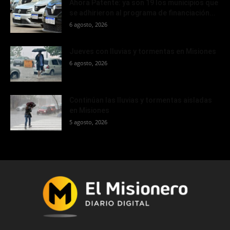
Ahora Patente: ya son 19 los municipios que
se adhirieron al programa de financiación...
6 agosto, 2026
Jueves con lluvias y tormentas en Misiones
6 agosto, 2026
Continúan las lluvias y tormentas aisladas
en Misiones
5 agosto, 2026