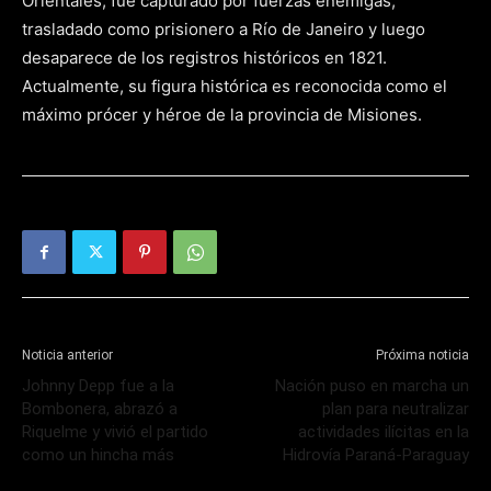
Orientales, fue capturado por fuerzas enemigas,
trasladado como prisionero a Río de Janeiro y luego
desaparece de los registros históricos en 1821.
Actualmente, su figura histórica es reconocida como el
máximo prócer y héroe de la provincia de Misiones.
Noticia anterior
Próxima noticia
Johnny Depp fue a la
Nación puso en marcha un
Bombonera, abrazó a
plan para neutralizar
Riquelme y vivió el partido
actividades ilícitas en la
como un hincha más
Hidrovía Paraná-Paraguay