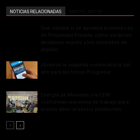
NOTICIAS RELACIONADAS
MÁS DEL AUTOR
Qué cambia si se aprueba la nueva Ley
de Propiedad Privada: cómo serán los
desalojos exprés y los contratos de
alquiler
Abrieron la segunda convocatoria del
año para las becas Progresar
Energía de Misiones y la CEM
conforman una mesa de trabajo para
brindar alivio al sector productivo