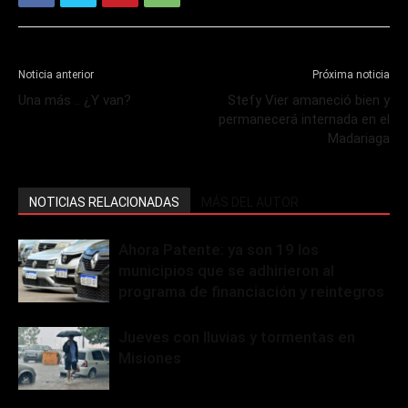
Noticia anterior
Próxima noticia
Una más .. ¿Y van?
Stefy Vier amaneció bien y
permanecerá internada en el
Madariaga
NOTICIAS RELACIONADAS
MÁS DEL AUTOR
Ahora Patente: ya son 19 los
municipios que se adhirieron al
programa de financiación y reintegros
Jueves con lluvias y tormentas en
Misiones