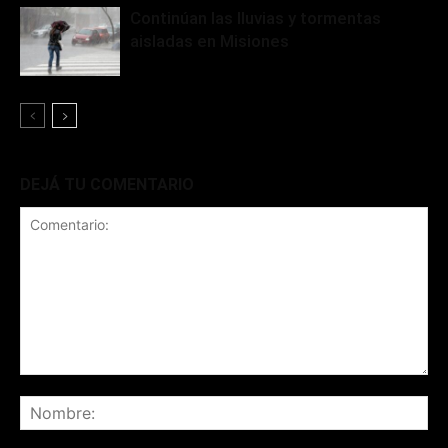
Continúan las lluvias y tormentas
aisladas en Misiones
DEJÁ TU COMENTARIO