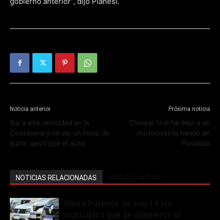
gobierno anterior”, dijo Pianesi.
Noticia anterior
Próxima noticia
Iba a alta velocidad en la
Choque frontal dejó a un
Costanera y no vio un lomo de
motociclista herido en
burro: destrozó el auto
Posadas
NOTICIAS RELACIONADAS
MÁS DEL AUTOR
Ahora Patente: ya son 19 los
municipios que se adhirieron al