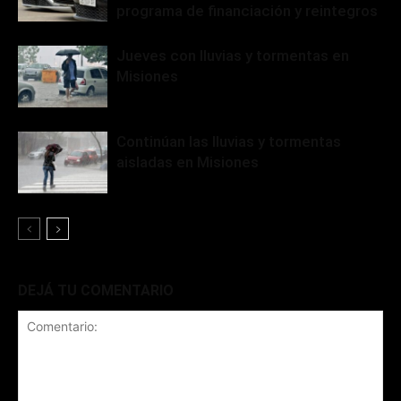
programa de financiación y reintegros
Jueves con lluvias y tormentas en
Misiones
Continúan las lluvias y tormentas
aisladas en Misiones
DEJÁ TU COMENTARIO