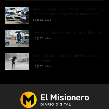
Ahora Patente: ya son 19 los municipios que
se adhirieron al programa de financiación...
6 agosto, 2026
Jueves con lluvias y tormentas en Misiones
6 agosto, 2026
Continúan las lluvias y tormentas aisladas
en Misiones
5 agosto, 2026