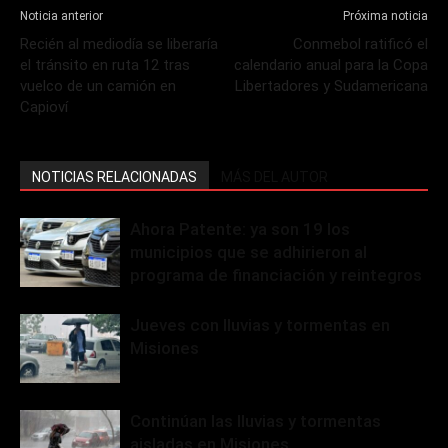
Noticia anterior
Próxima noticia
Recién al mediodía se liberaría
Conmebol ratificó el
el tránsito en ruta 12 tras
calendario anual para la Copa
vuelco de un camión en
Libertadores y Sudamericana
Capioví
NOTICIAS RELACIONADAS
MÁS DEL AUTOR
Ahora Patente: ya son 19 los
municipios que se adhirieron al
programa de financiación y reintegros
Jueves con lluvias y tormentas en
Misiones
Continúan las lluvias y tormentas
aisladas en Misiones