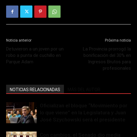
Noticia anterior
Próxima noticia
Detuvieron a un joven por un
La Provincia prorrogó la
robo a punta de cuchillo en
bonificación del 30% en
Parque Adam
Ingresos Brutos para
profesionales
NOTICIAS RELACIONADAS
MÁS DEL AUTOR
Oficializan el bloque “Movimiento por
lo que viene” en la Legislatura y Juan
José Szychowski será el presidente
Con cambios, el Senado dio media