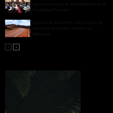
sanción a la Ley de Inviolabilidad de la
Propiedad Privada
Ingreso de un frente frío provoca un
marcado descenso térmico en
Misiones