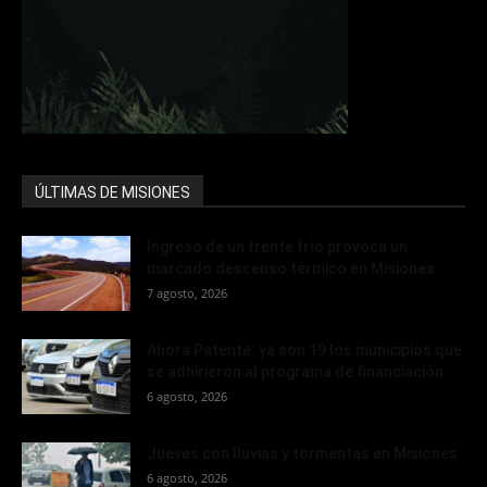
ÚLTIMAS DE MISIONES
Ingreso de un frente frío provoca un
marcado descenso térmico en Misiones
7 agosto, 2026
Ahora Patente: ya son 19 los municipios que
se adhirieron al programa de financiación...
6 agosto, 2026
Jueves con lluvias y tormentas en Misiones
6 agosto, 2026