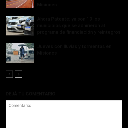
Misiones
Ahora Patente: ya son 19 los
municipios que se adhirieron al
programa de financiación y reintegros
Jueves con lluvias y tormentas en
Misiones
DEJÁ TU COMENTARIO