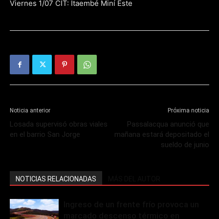
Viernes 1/07 CIT: Itaembé Miní Este
Noticia anterior
Próxima noticia
Losada supervisó obras viales
Passalacqua anunció que
en el barrio San Jorge
mañana estará depositado el
sueldo de junio
NOTICIAS RELACIONADAS
MÁS DEL AUTOR
Ingreso de un frente frío provoca un
marcado descenso térmico en