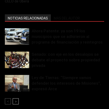
CELO de Oberá
NOTICIAS RELACIONADAS
MÁS DEL AUTOR
Ahora Patente: ya son 19 los
municipios que se adhirieron al
programa de financiación y reintegros
Senado: con eje en los desalojos se
debate el proyecto sobre propiedad
privada
Ley de Tierras: “Siempre vamos
defender los intereses de Misiones”,
expresó Arce