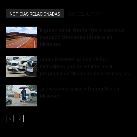
NOTICIAS RELACIONADAS
MÁS DEL AUTOR
Ingreso de un frente frío provoca un
marcado descenso térmico en
Misiones
Ahora Patente: ya son 19 los
municipios que se adhirieron al
programa de financiación y reintegros
Jueves con lluvias y tormentas en
Misiones