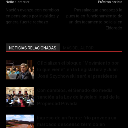
Noticia anterior
Próxima noticia
Nación avanza con cambios
Passalacqua encabezó la
en pensiones por invalidez y
puesta en funcionamiento de
genera fuerte rechazo
un destacamento policial en
Eldorado
NOTICIAS RELACIONADAS
MÁS DEL AUTOR
Oficializan el bloque “Movimiento por
lo que viene” en la Legislatura y Juan
José Szychowski será el presidente
Con cambios, el Senado dio media
sanción a la Ley de Inviolabilidad de la
Propiedad Privada
Ingreso de un frente frío provoca un
marcado descenso térmico en