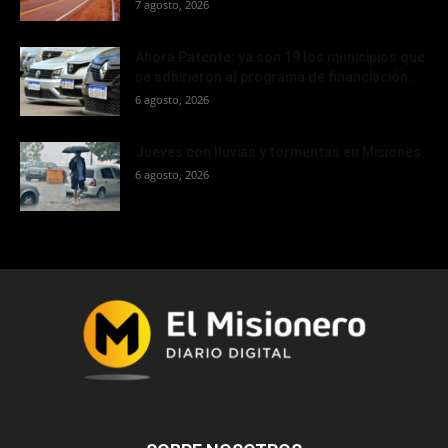
7 agosto, 2026
Ahora Patente: ya son 19 los municipios que
se adhirieron al programa de financiación...
6 agosto, 2026
Jueves con lluvias y tormentas en Misiones
6 agosto, 2026