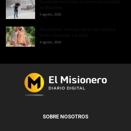
Continúan las lluvias y tormentas aisladas
en Misiones
5 agosto, 2026
Almafuerte: avanzan obras del Hospital
Nivel I, viviendas y asfalto
4 agosto, 2026
SOBRE NOSOTROS