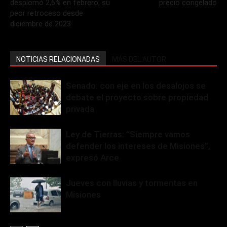
desplomó 2,6% en febrero, su
precio congelado
peor retroceso desde
diciembre de 2023
NOTICIAS RELACIONADAS
MÁS DEL AUTOR
Senado: con eje en los desalojos se
debate el proyecto sobre propiedad
privada
Ley de Tierras: “Siempre vamos
defender los intereses de Misiones”,
expresó Arce
Jueves con lluvias y tormentas en
Misiones