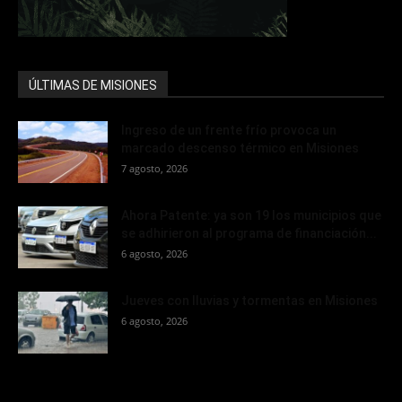
ÚLTIMAS DE MISIONES
Ingreso de un frente frío provoca un
marcado descenso térmico en Misiones
7 agosto, 2026
Ahora Patente: ya son 19 los municipios que
se adhirieron al programa de financiación...
6 agosto, 2026
Jueves con lluvias y tormentas en Misiones
6 agosto, 2026