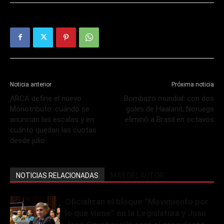
Noticia anterior
Próxima noticia
ARCA define el nuevo
Bombazo mundial: con dos
Monotributo: cuándo se
goles de Haaland, Noruega
anuncian las escalas y en
eliminó a Brasil en octavos
cuánto quedan las cuotas
desde julio
NOTICIAS RELACIONADAS
MÁS DEL AUTOR
Oficializan el bloque “Movimiento por
lo que viene” en la Legislatura y Juan