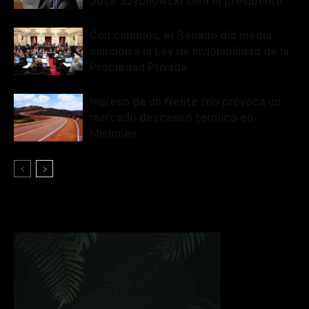
José Szychowski será el presidente
Con cambios, el Senado dio media
sanción a la Ley de Inviolabilidad de la
Propiedad Privada
Ingreso de un frente frío provoca un
marcado descenso térmico en
Misiones