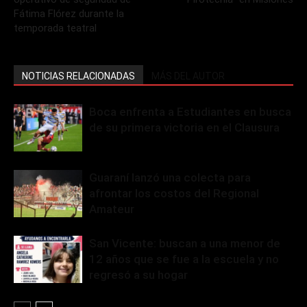
Fátima Flórez durante la
temporada teatral
NOTICIAS RELACIONADAS
MÁS DEL AUTOR
Boca enfrenta a Estudiantes en busca
de su primera victoria en el Clausura
Guaraní lanzó una colecta para
afrontar los costos del Regional
Amateur
San Vicente: buscan a una menor de
12 años que se fue a la escuela y no
regresó a su hogar