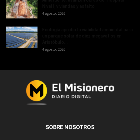
Almafuerte: avanzan obras del Hospital
Nivel I, viviendas y asfalto
4 agosto, 2026
Ecología aprobó la viabilidad ambiental para
un parque solar de diez megavatios en
Aristóbulo...
4 agosto, 2026
SOBRE NOSOTROS