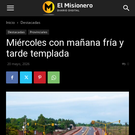
Inicio
Destacadas
Destacadas
Provinciales
Miércoles con mañana fría y
tarde templada
20 mayo, 2026
66
0