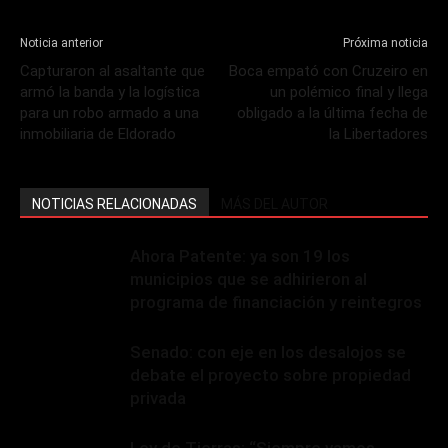
Noticia anterior
Próxima noticia
Capturaron al asaltante que
Boca empató con Cruzeiro en
armó la banda y la logística
un polémico final y llega
para un robo armado a una
obligado a la última fecha de
inmobiliaria de Eldorado
la Libertadores
NOTICIAS RELACIONADAS
MÁS DEL AUTOR
Ahora Patente: ya son 19 los
municipios que se adhirieron al
programa de financiación y reintegros
Senado: con eje en los desalojos se
debate el proyecto sobre propiedad
privada
Ley de Tierras: “Siempre vamos