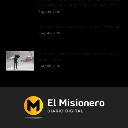
se adhirieron al programa de financiación...
6 agosto, 2026
Jueves con lluvias y tormentas en Misiones
6 agosto, 2026
Continúan las lluvias y tormentas aisladas
en Misiones
5 agosto, 2026