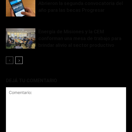
Abrieron la segunda convocatoria del
año para las becas Progresar
Energía de Misiones y la CEM
conforman una mesa de trabajo para
brindar alivio al sector productivo
DEJÁ TU COMENTARIO