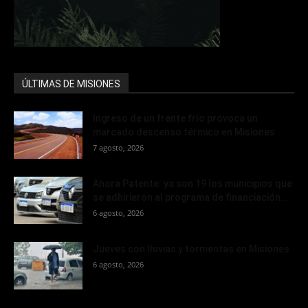
ÚLTIMAS DE MISIONES
Ingreso de un frente frío provoca un
marcado descenso térmico en Misiones
7 agosto, 2026
Ahora Patente: ya son 19 los municipios que
se adhirieron al programa de financiación...
6 agosto, 2026
Jueves con lluvias y tormentas en Misiones
6 agosto, 2026