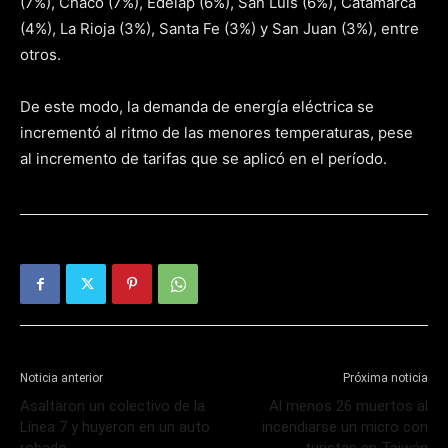
(7%), Chaco (7%), Edelap (6%), San Luis (6%), Catamarca
(4%), La Rioja (3%), Santa Fe (3%) y San Juan (3%), entre
otros.
De este modo, la demanda de energía eléctrica se
incrementó al ritmo de las menores temperaturas, pese
al incremento de tarifas que se aplicó en el período.
Noticia anterior
Próxima noticia
Asaltaron un colectivo de la
Al menos 26 muertos al
Línea 7 y huyeron en un auto
incendiarse un micro con