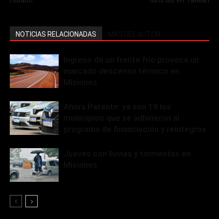
robado
turistas en Taiwán
NOTICIAS RELACIONADAS
MÁS DEL AUTOR
Ingreso de un frente frío provoca un
marcado descenso térmico en
Misiones
Ahora Patente: ya son 19 los
municipios que se adhirieron al
programa de financiación y reintegros
Jueves con lluvias y tormentas en
Misiones