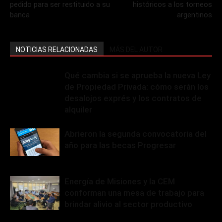
pedido para ser restituido a su
históricos a los torneos
banca
argentinos
NOTICIAS RELACIONADAS
MÁS DEL AUTOR
Qué cambia si se aprueba la nueva Ley
de Propiedad Privada: cómo serán los
desalojos exprés y los contratos de
alquiler
Abrieron la segunda convocatoria del
año para las becas Progresar
Energía de Misiones y la CEM
conforman una mesa de trabajo para
brindar alivio al sector productivo