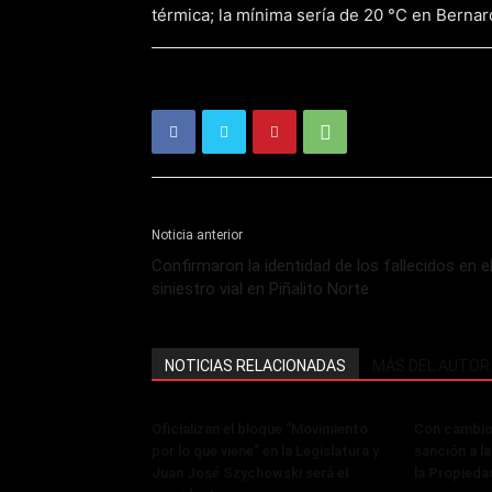
térmica; la mínima sería de 20 °C en Bernar
Noticia anterior
Confirmaron la identidad de los fallecidos en e
siniestro vial en Piñalito Norte
NOTICIAS RELACIONADAS
MÁS DEL AUTOR
Oficializan el bloque “Movimiento
Con cambios
por lo que viene” en la Legislatura y
sanción a la
Juan José Szychowski será el
la Propieda