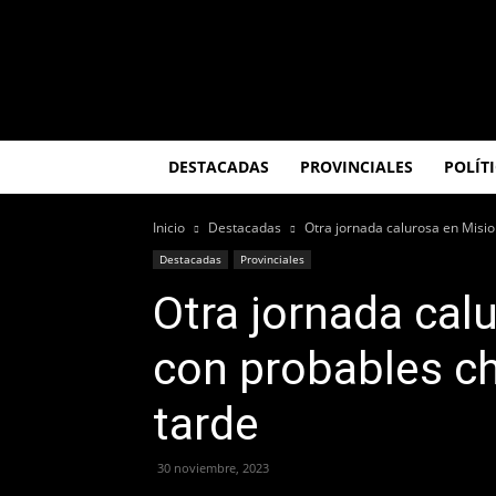
El
Misionero
DESTACADAS
PROVINCIALES
POLÍT
Inicio
Destacadas
Otra jornada calurosa en Misio
Destacadas
Provinciales
Otra jornada cal
con probables ch
tarde
30 noviembre, 2023