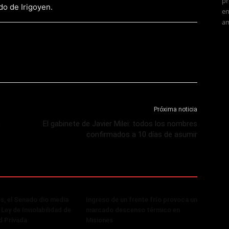
pr
do de Irigoyen.
en
am
Próxima noticia
l
El gabinete de Javier Milei: todos los nombres
confirmados a 10 días de asumir
, el Senado dio media
Ingreso de un frente frío provoca un
 Ley de Inviolabilidad de
marcado descenso térmico en
d Privada
Misiones