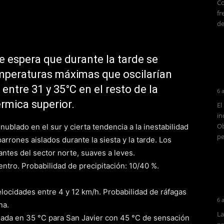
Co
fr
de
 espera que durante la tarde se
mperaturas máximas que oscilarían
 entre 31 y 35°C en el resto de la
6 
rmica superior.
El
in
Ob
nublado en el sur y cierta tendencia a la inestabilidad
pe
arrones aislados durante la siesta y la tarde. Los
ntes del sector norte, suaves a leves.
entro. Probabilidad de precipitación: 10/40 %.
locidades entre 4 y 12 km/h. Probabilidad de ráfagas
6 
na.
La
mada en 35 °C para San Javier con 45 °C de sensación