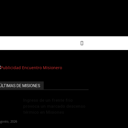
ÚLTIMAS DE MISIONES
Ingreso de un frente frío
provoca un marcado descenso
térmico en Misiones
agosto, 2026