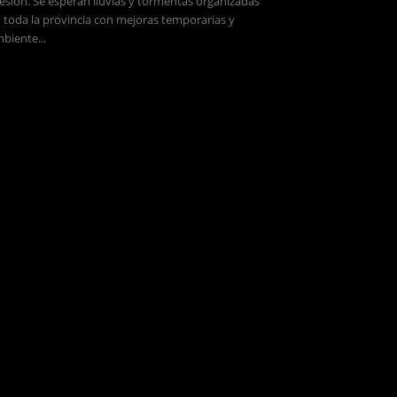
esión. Se esperan lluvias y tormentas organizadas
 toda la provincia con mejoras temporarias y
biente...