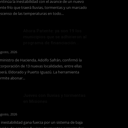
ntinúa la inestabilidad con el avance de un nuevo
ente frío que traerá lluvias, tormentas y un marcado
scenso de las temperaturas en todo...
Ahora Patente: ya son 19 los
municipios que se adhirieron al
programa de financiación...
agosto, 2026
 ministro de Hacienda, Adolfo Safrán, confirmó la
corporación de 13 nuevas localidades, entre ellas
erá, Eldorado y Puerto Iguazú. La herramienta
rmite abonar...
Jueves con lluvias y tormentas
en Misiones
agosto, 2026
 inestabilidad gana fuerza por un sistema de baja