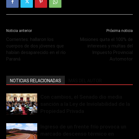
Noticia anterior
Próxima noticia
Corrientes: hallaron los
Misiones quita el 100% de
cuerpos de dos jóvenes que
intereses y multas del
habían desaparecido en el río
Impuesto Provincial
Paraná
Automotor
NOTICIAS RELACIONADAS
MÁS DEL AUTOR
Con cambios, el Senado dio media
sanción a la Ley de Inviolabilidad de la
Propiedad Privada
Ingreso de un frente frío provoca un
marcado descenso térmico en