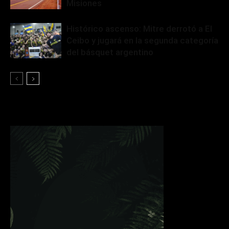
Misiones
Histórico ascenso: Mitre derrotó a El
Ceibo y jugará en la segunda categoría
del básquet argentino