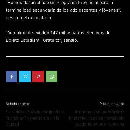
“Hemos desarrollado un Programa Provincial para la
terminalidad secundaria de los adolescentes y jóvenes”,
destacó el mandatario.
“Actualmente existen 147 mil usuarios efectivos del
Boleto Estudiantil Gratuito”, señaló.
Noticia anterior
Próxima noticia
Se redujo 16,4% la cantidad de
Anthony Joshua-Wladimir
"saladitas" y manteros en la
Klitschko: la pelea inolvidable
Ciudad
puede tener una revancha